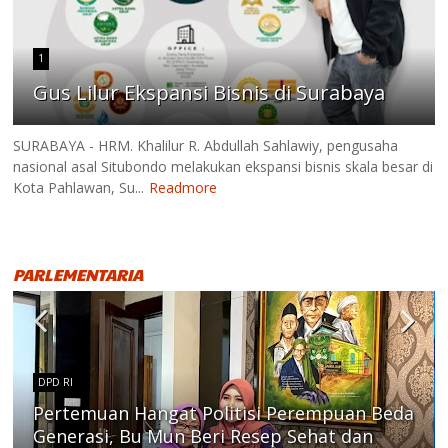
1
Gus Lilur Ekspansi Bisnis di Surabaya
SURABAYA - HRM. Khalilur R. Abdullah Sahlawiy, pengusaha
nasional asal Situbondo melakukan ekspansi bisnis skala besar di
Kota Pahlawan, Su...
Readmore
PARLEMENTARIA
DPD RI
Pertemuan Hangat Politisi Perempuan Beda
Generasi, Bu Mun Beri Resep Sehat dan