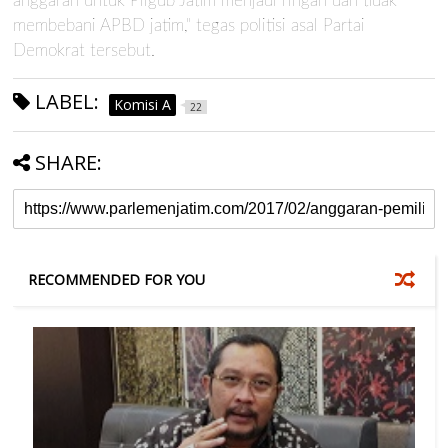
anggaran untuk Pilgub Jatim menjadi ringan dan tidak
membebani APBD jatim," tegas politisi asal Partai
Demokrat tersebut.
LABEL:
Komisi A
22
SHARE:
RECOMMENDED FOR YOU