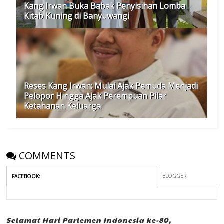
Kang Irwan Buka Babak Penyisihan Lomba
Kitab Kuning di Banyuwangi
Reses Kang Irwan: Mulai Ajak Pemuda Menjadi
Pelopor Hingga Ajak Perempuan Pilar
Ketahanan Keluarga
COMMENTS
BLOGGER
FACEBOOK
:
Selamat Hari Parlemen Indonesia ke-80,