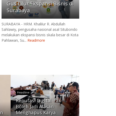
Gus Lilur Ekspansi Bisnis di
Surabaya
SURABAYA - HRM. Khalilur R. Abdullah
Sahlawiy, pengusaha nasional asal Situbondo
melakukan ekspansi bisnis skala besar di Kota
Pahlawan, Su...
Readmore
Headline
Headline
Lewat Portgro
Reputasi Digital Tak
Pelindo, BNN
Boleh Jadi Alasan
Kota Surabaya
en
Menghapus Karya
Kenal Pelabuh