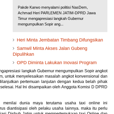
Pakde Karwo menyalami politisi NasDem,
Achmad Heri PARLEMEN JATIM-DPRD Jawa
Timur mengapresiasi langkah Gubernur
mengumpulkan Sopir ang...
Heri Minta Jembatan Timbang Difungsikan
Samwil Minta Akses Jalan Gubeng
Dipulihkan
OPD Diminta Lakukan Inovasi Program
presiasi langkah Gubernur mengumpulkan Sopir angkot
lam, untuk menyelesaikan masalah angkot konvensional dan
 dilanjutkan pertemuan lanjutan dengan kedua belah pihak
 selesai. Hal Ini disampaikan oleh Anggota Komisi D DPRD
 menilai dunia maya terutama usaha taxi online ini
us diantisipasi oleh pelaku usaha lainnya. maka itu perlu
isiasi Dishub Jatim untuk mempertemukaan taxi Online dan