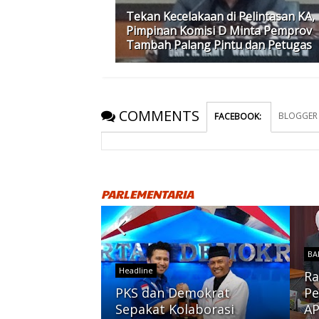
Tekan Kecelakaan di Pelintasan KA,
Pimpinan Komisi D Minta Pemprov
Tambah Palang Pintu dan Petugas
COMMENTS
BLOGGER
FACEBOOK
:
PARLEMENTARIA
BA
Headline
Ra
PKS dan Demokrat
Pe
etak Kader
Sepakat Kolaborasi
AP