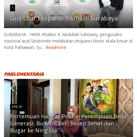
1
Gus Lilur Ekspansi Bisnis di Surabaya
SURABAYA - HRM. Khalilur R. Abdullah Sahlawiy, pengusaha
nasional asal Situbondo melakukan ekspansi bisnis skala besar di
Kota Pahlawan, Su...
Readmore
PARLEMENTARIA
DPD RI
Pertemuan Hangat Politisi Perempuan Beda
Generasi, Bu Mun Beri Resep Sehat dan
Bugar ke Ning Lia