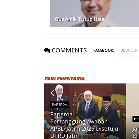
Gus Amik Tutup Usia
COMMENTS
BLOGGER
FACEBOOK
:
PARLEMENTARIA
BAPERDA
Raperda
He
mokrat
Pertanggungjawaban
aborasi
APBD Jatim 2025 Disetujui
Ja
a Timur
DPRD Jatim
RI