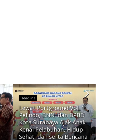
Headline
Lewat Portground Vol. 1
Headline
Pelindo, BNN, dan BPBD
Kota Surabaya Ajak Anak
PKS Jatim Beri
Kenal Pelabuhan, Hidup
Ratusan Kons
Sehat, dan serta Bencana
Keluarga