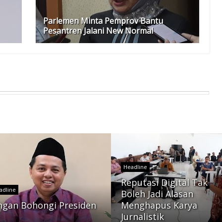
Parlemen Minta Pemprov Bantu
Pesantren Jalani New Normal
Headline
Reputasi Digital Tak
adline
Boleh Jadi Alasan
ngan Bohongi Presiden
Menghapus Karya
Jurnalistik