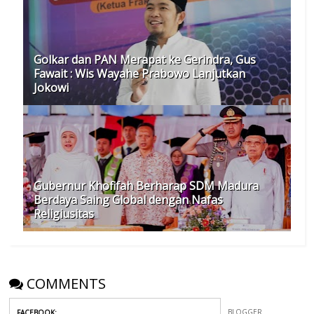
Golkar dan PAN Merapat ke Gerindra, Gus
Fawait : Wis Wayahe Prabowo Lanjutkan
Jokowi
Gubernur Khofifah Berharap SDM Madura
Berdaya Saing Global dengan Nafas
Religiusitas
COMMENTS
BLOGGER
FACEBOOK
: