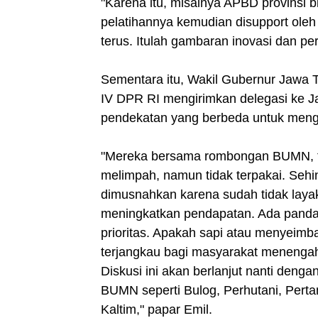
"Karena itu, misalnya APBD provinsi 
pelatihannya kemudian disupport oleh
terus. Itulah gambaran inovasi dan pe
Sementara itu, Wakil Gubernur Jawa 
IV DPR RI mengirimkan delegasi ke Ja
pendekatan yang berbeda untuk meng
"Mereka bersama rombongan BUMN, te
melimpah, namun tidak terpakai. Sehin
dimusnahkan karena sudah tidak layak
meningkatkan pendapatan. Ada pandan
prioritas. Apakah sapi atau menyeimb
terjangkau bagi masyarakat menenga
Diskusi ini akan berlanjut nanti denga
BUMN seperti Bulog, Perhutani, Perta
Kaltim," papar Emil.