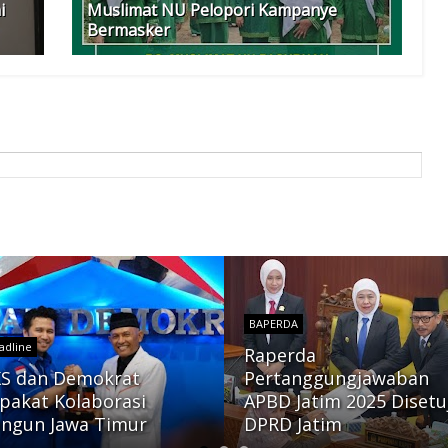
i
Muslimat NU Pelopori Kampanye
Bermasker
BAPERDA
adline
Raperda
S dan Demokrat
Pertanggungjawaban
pakat Kolaborasi
APBD Jatim 2025 Disetu
ngun Jawa Timur
DPRD Jatim