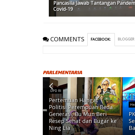
Pancasila Jawab Tantangan Pandem
Covid-19
COMMENTS
BLOGGER
FACEBOOK
:
PARLEMENTARIA
DPD RI
Pertemuan Hangat
He
Politisi Perempuan Beda
Generasi, Bu Mun Beri
PK
ebar 71.555
Resep Sehat dan Bugar ke
Se
ng Kurban
Ning Lia
Ba