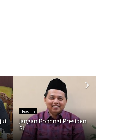
Headline
Reputasi Digi
Headline
Boleh Jadi Ala
jui
Jangan Bohongi Presiden
Menghapus K
RI
Jurnalistik