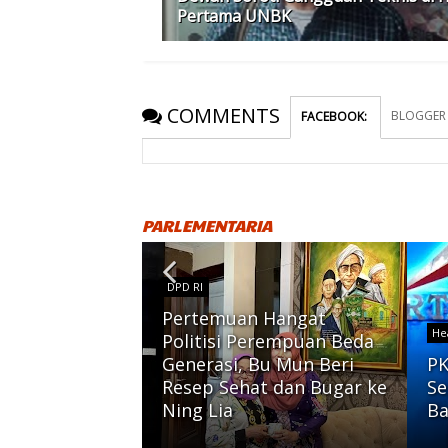
Pertama UNBK
COMMENTS
BLOGGER
FACEBOOK
:
PARLEMENTARIA
DPD RI
Pertemuan Hangat
He
Politisi Perempuan Beda
Generasi, Bu Mun Beri
PK
ebar 71.555
Resep Sehat dan Bugar ke
Se
ng Kurban
Ning Lia
Ba