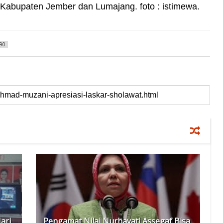
Kabupaten Jember dan Lumajang. foto : istimewa.
90
ari
Pengamat Nilai Nurhayati Assegaf Bisa