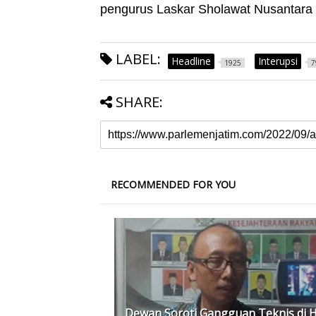
pengurus Laskar Sholawat Nusantara 
LABEL:
Headline
Interupsi
1925
7
SHARE:
RECOMMENDED FOR YOU
Dewan Soroti Gangguan Teknis di H