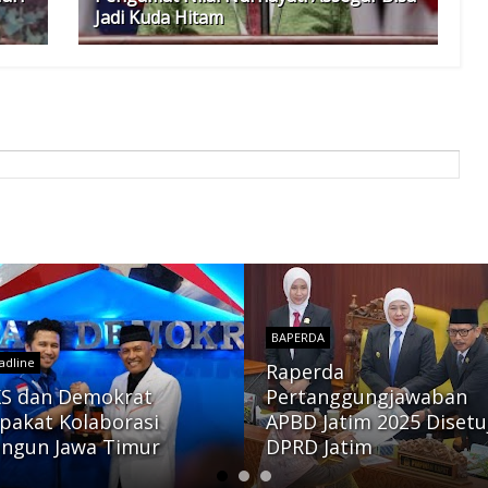
Jadi Kuda Hitam
BAPERDA
adline
Raperda
S dan Demokrat
Pertanggungjawaban
pakat Kolaborasi
APBD Jatim 2025 Disetu
ngun Jawa Timur
DPRD Jatim