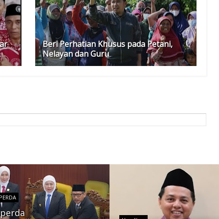
ar
Beri Perhatian Khusus pada Petani,
Nelayan dan Guru
PERDA
perda