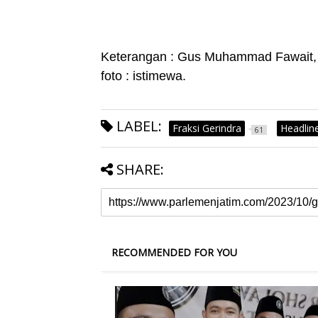
Keterangan : Gus Muhammad Fawait, 
foto : istimewa.
LABEL:
Fraksi Gerindra
Headlin
61
SHARE:
RECOMMENDED FOR YOU