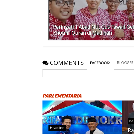
Peringati 1 Abad NU, Gus Fawait Gel
Khotmil Quran di Madinah
COMMENTS
BLOGGER
FACEBOOK
:
PARLEMENTARIA
BA
Headline
Ra