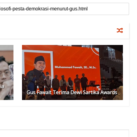
ia
Gus Fawait Terima Dewi Sartika Awards