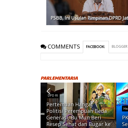
PSBB, Ini Usulan Pimpinan DPRD Ja
COMMENTS
BLOGGER
FACEBOOK
:
PARLEMENTARIA
DPD RI
Pertemuan Hangat
He
Politisi Perempuan Beda
Generasi, Bu Mun Beri
PK
ebar 71.555
Resep Sehat dan Bugar ke
Se