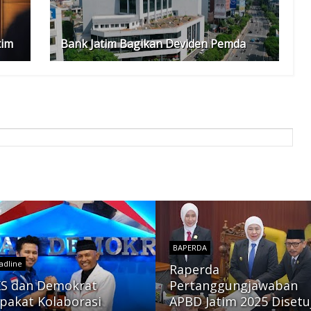
tim
Bank Jatim Bagikan Deviden Pemda
BAPERDA
adline
Raperda
S dan Demokrat
Pertanggungjawaban
pakat Kolaborasi
APBD Jatim 2025 Disetu