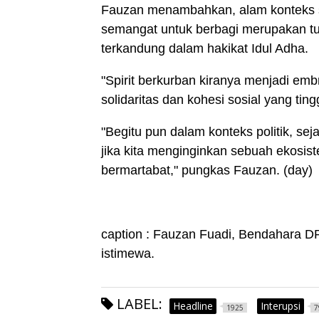
Fauzan menambahkan, alam konteks so
semangat untuk berbagi merupakan tur
terkandung dalam hakikat Idul Adha.
"Spirit berkurban kiranya menjadi emb
solidaritas dan kohesi sosial yang tingg
"Begitu pun dalam konteks politik, s
jika kita menginginkan sebuah ekosis
bermartabat," pungkas Fauzan. (day)
caption : Fauzan Fuadi, Bendahara D
istimewa.
LABEL:
Headline
Interupsi
1925
7