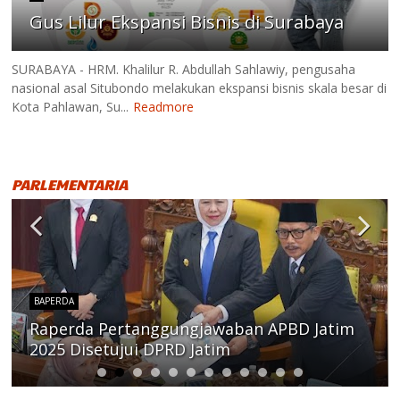
Gus Lilur Ekspansi Bisnis di Surabaya
SURABAYA - HRM. Khalilur R. Abdullah Sahlawiy, pengusaha
nasional asal Situbondo melakukan ekspansi bisnis skala besar di
Kota Pahlawan, Su...
Readmore
PARLEMENTARIA
BAPERDA
Raperda Pertanggungjawaban APBD Jatim
2025 Disetujui DPRD Jatim