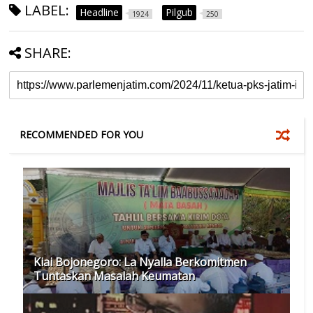
LABEL:
Headline
Pilgub
1924
250
SHARE:
RECOMMENDED FOR YOU
Kiai Bojonegoro: La Nyalla Berkomitmen
Tuntaskan Masalah Keumatan