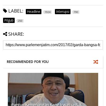
LABEL:
Headline
Interupsi
1924
790
Pilgub
250
SHARE:
RECOMMENDED FOR YOU
Pantun Kemenangan Kang Irwan untuk