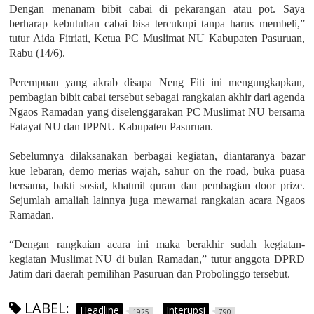
Dengan menanam bibit cabai di pekarangan atau pot. Saya
berharap kebutuhan cabai bisa tercukupi tanpa harus membeli,”
tutur Aida Fitriati, Ketua PC Muslimat NU Kabupaten Pasuruan,
Rabu (14/6).
Perempuan yang akrab disapa Neng Fiti ini mengungkapkan,
pembagian bibit cabai tersebut sebagai rangkaian akhir dari agenda
Ngaos Ramadan yang diselenggarakan PC Muslimat NU bersama
Fatayat NU dan IPPNU Kabupaten Pasuruan.
Sebelumnya dilaksanakan berbagai kegiatan, diantaranya bazar
kue lebaran, demo merias wajah, sahur on the road, buka puasa
bersama, bakti sosial, khatmil quran dan pembagian door prize.
Sejumlah amaliah lainnya juga mewarnai rangkaian acara Ngaos
Ramadan.
“Dengan rangkaian acara ini maka berakhir sudah kegiatan-
kegiatan Muslimat NU di bulan Ramadan,” tutur anggota DPRD
Jatim dari daerah pemilihan Pasuruan dan Probolinggo tersebut.
LABEL:
Headline
Interupsi
1925
790