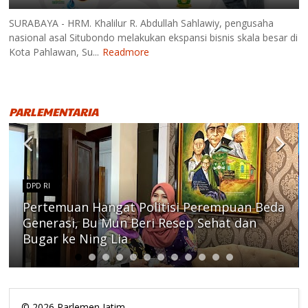
SURABAYA - HRM. Khalilur R. Abdullah Sahlawiy, pengusaha
nasional asal Situbondo melakukan ekspansi bisnis skala besar di
Kota Pahlawan, Su...
Readmore
PARLEMENTARIA
DPD RI
Pertemuan Hangat Politisi Perempuan Beda
Generasi, Bu Mun Beri Resep Sehat dan
Bugar ke Ning Lia
©
2026
Parlemen Jatim