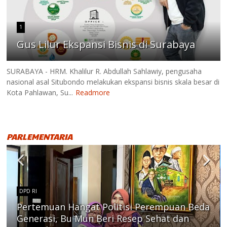
1
Gus Lilur Ekspansi Bisnis di Surabaya
SURABAYA - HRM. Khalilur R. Abdullah Sahlawiy, pengusaha
nasional asal Situbondo melakukan ekspansi bisnis skala besar di
Kota Pahlawan, Su...
Readmore
PARLEMENTARIA
DPD RI
Pertemuan Hangat Politisi Perempuan Beda
Generasi, Bu Mun Beri Resep Sehat dan