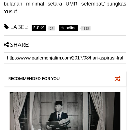
bulanan minimal setara UMR setempat,’’pungkas
Yusuf.
LABEL:
F-PKS
Headline
27
1925
SHARE:
RECOMMENDED FOR YOU