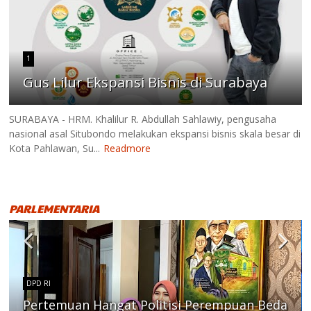
1
Gus Lilur Ekspansi Bisnis di Surabaya
SURABAYA - HRM. Khalilur R. Abdullah Sahlawiy, pengusaha
nasional asal Situbondo melakukan ekspansi bisnis skala besar di
Kota Pahlawan, Su...
Readmore
PARLEMENTARIA
DPD RI
Pertemuan Hangat Politisi Perempuan Beda