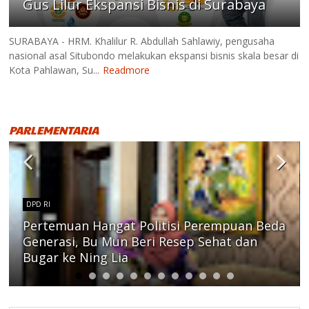
Gus Lilur Ekspansi Bisnis di Surabaya
SURABAYA - HRM. Khalilur R. Abdullah Sahlawiy, pengusaha
nasional asal Situbondo melakukan ekspansi bisnis skala besar di
Kota Pahlawan, Su...
Readmore
PARLEMENTARIA
DPD RI
Pertemuan Hangat Politisi Perempuan Beda
Generasi, Bu Mun Beri Resep Sehat dan
Bugar ke Ning Lia