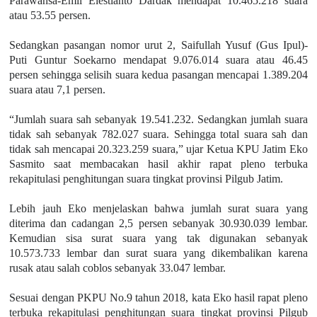
Parawansa-Emil Elestianto Dardak mendapat 10.465.218 suara
atau 53.55 persen.
Sedangkan pasangan nomor urut 2, Saifullah Yusuf (Gus Ipul)-
Puti Guntur Soekarno mendapat 9.076.014 suara atau 46.45
persen sehingga selisih suara kedua pasangan mencapai 1.389.204
suara atau 7,1 persen.
“Jumlah suara sah sebanyak 19.541.232. Sedangkan jumlah suara
tidak sah sebanyak 782.027 suara. Sehingga total suara sah dan
tidak sah mencapai 20.323.259 suara,” ujar Ketua KPU Jatim Eko
Sasmito saat membacakan hasil akhir rapat pleno terbuka
rekapitulasi penghitungan suara tingkat provinsi Pilgub Jatim.
Lebih jauh Eko menjelaskan bahwa jumlah surat suara yang
diterima dan cadangan 2,5 persen sebanyak 30.930.039 lembar.
Kemudian sisa surat suara yang tak digunakan sebanyak
10.573.733 lembar dan surat suara yang dikembalikan karena
rusak atau salah coblos sebanyak 33.047 lembar.
Sesuai dengan PKPU No.9 tahun 2018, kata Eko hasil rapat pleno
terbuka rekapitulasi penghitungan suara tingkat provinsi Pilgub