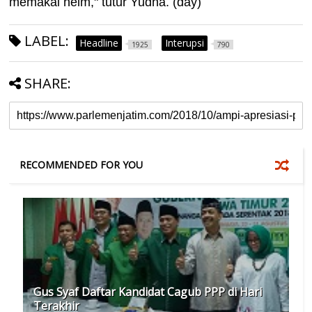
memakai helm," tutur Yudha. (day)
LABEL:
Headline
Interupsi
1925
790
SHARE:
RECOMMENDED FOR YOU
Gus Syaf Daftar Kandidat Cagub PPP di Hari
Terakhir