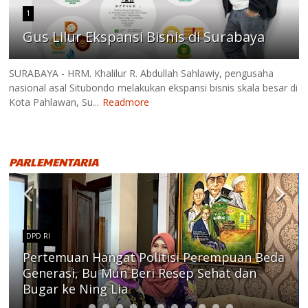
1
Gus Lilur Ekspansi Bisnis di Surabaya
SURABAYA - HRM. Khalilur R. Abdullah Sahlawiy, pengusaha
nasional asal Situbondo melakukan ekspansi bisnis skala besar di
Kota Pahlawan, Su...
Readmore
PARLEMENTARIA
DPD RI
Pertemuan Hangat Politisi Perempuan Beda
Generasi, Bu Mun Beri Resep Sehat dan
Bugar ke Ning Lia