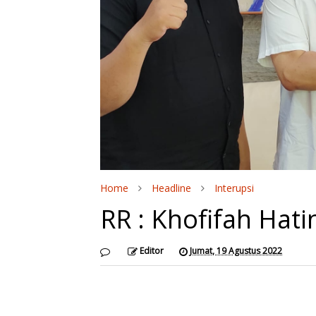
Home
Headline
Interupsi
RR : Khofifah Hat
Editor
Jumat, 19 Agustus 2022