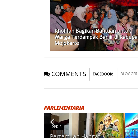
Khofifah Bagikan Bantuan untuk
Warga Terdampak Banjir di Kabupa
Mojokerto
COMMENTS
BLOGGER
FACEBOOK
:
PARLEMENTARIA
DPD RI
Pertemuan Hangat