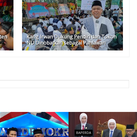
ten
Kang Irwan Dukung Pendiri dan Tokoh
NU Dinobatkan sebagai Pahlawan
BAPERDA