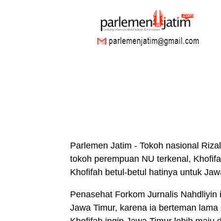
Parlemen Jatim - Tokoh nasional Riza
tokoh perempuan NU terkenal, Khofif
Khofifah betul-betul hatinya untuk Jaw
Penasehat Forkom Jurnalis Nahdliyin 
Jawa Timur, karena ia berteman lama 
Khofifah ingin Jawa Timur lebih maju