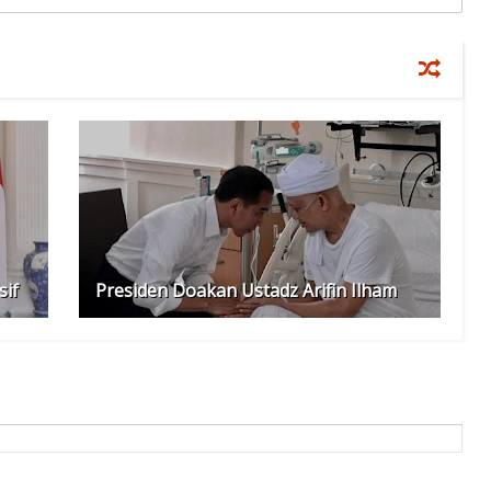
sif
Presiden Doakan Ustadz Arifin Ilham