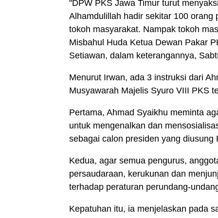
"DPW PKS Jawa Timur turut menyaksi
Alhamdulillah hadir sekitar 100 ora
tokoh masyarakat. Nampak tokoh masy
Misbahul Huda Ketua Dewan Pakar PKS 
Setiawan, dalam keterangannya, Sabtu
Menurut Irwan, ada 3 instruksi dari 
Musyawarah Majelis Syuro VIII PKS t
Pertama, Ahmad Syaikhu meminta aga
untuk mengenalkan dan mensosialisas
sebagai calon presiden yang diusung
Kedua, agar semua pengurus, anggo
persaudaraan, kerukunan dan menjunjun
terhadap peraturan perundang-undan
Kepatuhan itu, ia menjelaskan pada s