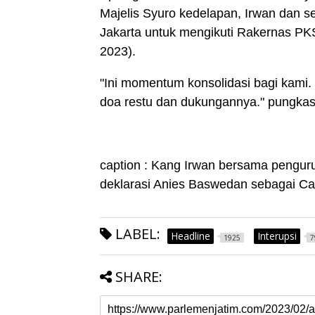
Majelis Syuro kedelapan, Irwan dan 
Jakarta untuk mengikuti Rakernas PKS 
2023).
"Ini momentum konsolidasi bagi kam
doa restu dan dukungannya." pungkas
caption : Kang Irwan bersama pengu
deklarasi Anies Baswedan sebagai Cap
LABEL:
Headline
Interupsi
1925
7
SHARE: