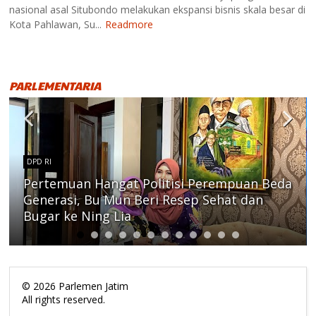
nasional asal Situbondo melakukan ekspansi bisnis skala besar di
Kota Pahlawan, Su...
Readmore
PARLEMENTARIA
DPD RI
Pertemuan Hangat Politisi Perempuan Beda
Generasi, Bu Mun Beri Resep Sehat dan
Bugar ke Ning Lia
©
2026
Parlemen Jatim
All rights reserved.