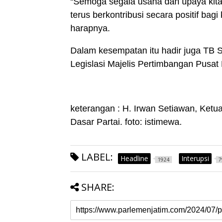
“Semoga segala usaha dan upaya kita d
terus berkontribusi secara positif bag
harapnya.
Dalam kesempatan itu hadir juga TB 
Legislasi Majelis Pertimbangan Pusat
keterangan : H. Irwan Setiawan, Ket
Dasar Partai. foto: istimewa.
LABEL:
Headline
Interupsi
1924
7
SHARE: