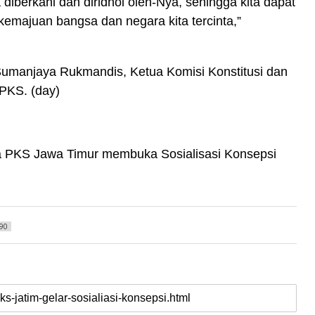
iberkahi dan diridhoi oleh-Nya, sehingga kita dapat
i kemajuan bangsa dan negara kita tercinta,”
Sumanjaya Rukmandis, Ketua Komisi Konstitusi dan
 PKS. (day)
ua PKS Jawa Timur membuka Sosialisasi Konsepsi
90