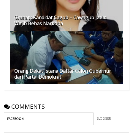
Granat : Kandidat Cagub – Cawagub Jatim
Wajib Bebas Narkoba
Orang Dekat Istana Daftar Calon Gubernur
dari Partai Demokrat
COMMENTS
BLOGGER
FACEBOOK
: