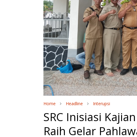
Home
Headline
Interupsi
SRC Inisiasi Kaji
Raih Gelar Pahla