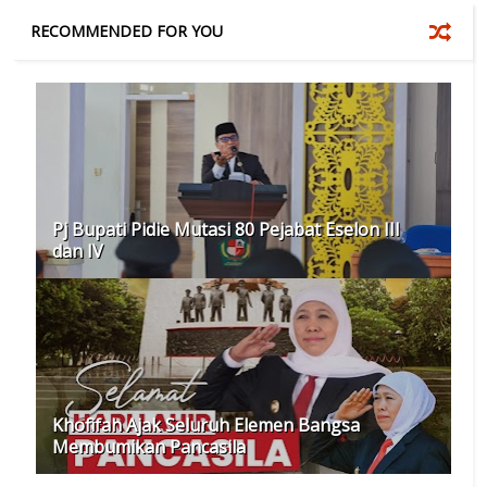
RECOMMENDED FOR YOU
Pj Bupati Pidie Mutasi 80 Pejabat Eselon III
dan IV
Khofifah Ajak Seluruh Elemen Bangsa
Membumikan Pancasila