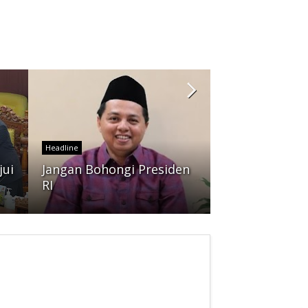
Headline
Reputasi Digi
Headline
Boleh Jadi Ala
jui
Jangan Bohongi Presiden
Menghapus K
RI
Jurnalistik