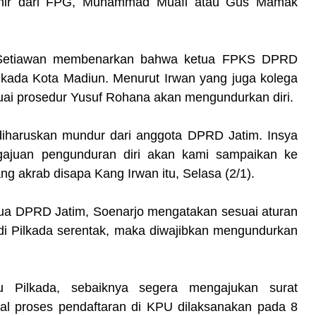
khir dari FPG, Muhammad Muafi atau Gus Mamak
 Setiawan membenarkan bahwa ketua FPKS DPRD
lkada Kota Madiun. Menurut Irwan yang juga kolega
uai prosedur Yusuf Rohana akan mengundurkan diri.
 diharuskan mundur dari anggota DPRD Jatim. Insya
gajuan pengunduran diri akan kami sampaikan ke
ng akrab disapa Kang Irwan itu, Selasa (2/1).‎
tua DPRD Jatim, Soenarjo mengatakan sesuai aturan
u di Pilkada serentak, maka diwajibkan mengundurkan
 Pilkada, sebaiknya segera mengajukan surat
wal proses pendaftaran di KPU dilaksanakan pada 8