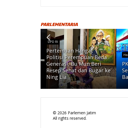
PARLEMENTARIA
DPD RI
Pertemuan Hangat
He
Politisi Perempuan Beda
Generasi, Bu Mun Beri
PK
ebar 71.555
Resep Sehat dan Bugar ke
Se
ng Kurban
Ning Lia
Ba
©
2026
Parlemen Jatim
All rights reserved.