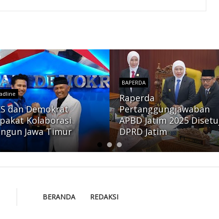
BAPERDA
adline
Raperda
S dan Demokrat
Pertanggungjawaban
pakat Kolaborasi
APBD Jatim 2025 Disetu
ngun Jawa Timur
DPRD Jatim
BERANDA
REDAKSI