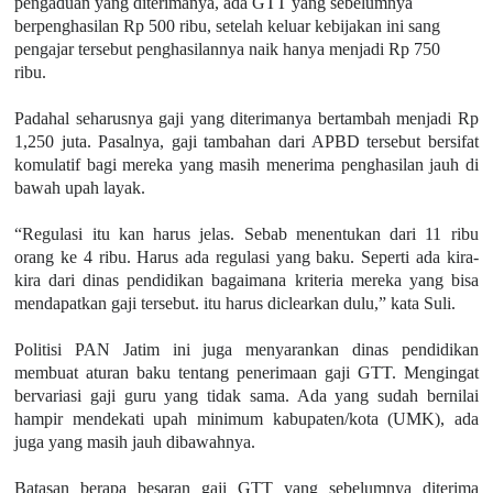
pengaduan yang diterimanya, ada GTT yang sebelumnya
berpenghasilan Rp 500 ribu, setelah keluar kebijakan ini sang
pengajar tersebut penghasilannya naik hanya menjadi Rp 750
ribu.
Padahal seharusnya gaji yang diterimanya bertambah menjadi Rp
1,250 juta. Pasalnya, gaji tambahan dari APBD tersebut bersifat
komulatif bagi mereka yang masih menerima penghasilan jauh di
bawah upah layak.
“Regulasi itu kan harus jelas. Sebab menentukan dari 11 ribu
orang ke 4 ribu. Harus ada regulasi yang baku. Seperti ada kira-
kira dari dinas pendidikan bagaimana kriteria mereka yang bisa
mendapatkan gaji tersebut. itu harus diclearkan dulu,” kata Suli.
Politisi PAN Jatim ini juga menyarankan dinas pendidikan
membuat aturan baku tentang penerimaan gaji GTT. Mengingat
bervariasi gaji guru yang tidak sama. Ada yang sudah bernilai
hampir mendekati upah minimum kabupaten/kota (UMK), ada
juga yang masih jauh dibawahnya.
Batasan berapa besaran gaji GTT yang sebelumnya diterima