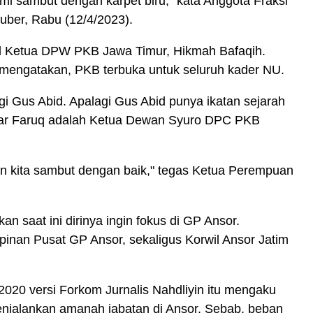
mi sambut dengan karpet biru," kata Anggota Fraksi
uber, Rabu (12/4/2023).
il Ketua DPW PKB Jawa Timur, Hikmah Bafaqih.
 mengatakan, PKB terbuka untuk seluruh kader NU.
gi Gus Abid. Apalagi Gus Abid punya ikatan sejarah
ar Faruq adalah Ketua Dewan Syuro DPC PKB
n kita sambut dengan baik," tegas Ketua Perempuan
 saat ini dirinya ingin fokus di GP Ansor.
inan Pusat GP Ansor, sekaligus Korwil Ansor Jatim
 2020 versi Forkom Jurnalis Nahdliyin itu mengaku
enjalankan amanah jabatan di Ansor. Sebab, beban