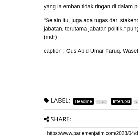
yang ia emban tidak ringan di dalam 
"Selain itu, juga ada tugas dari sta
jabatan, terutama jabatan politik," pun
(mdr)
caption : Gus Abid Umar Faruq, Wasek
LABEL:
Headline
Interupsi
1925
7
SHARE: