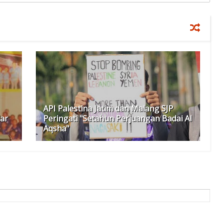
API Palestina Jatim dan Malang SJP
lar
Peringati "Setahun Perjuangan Badai Al
Aqsha"