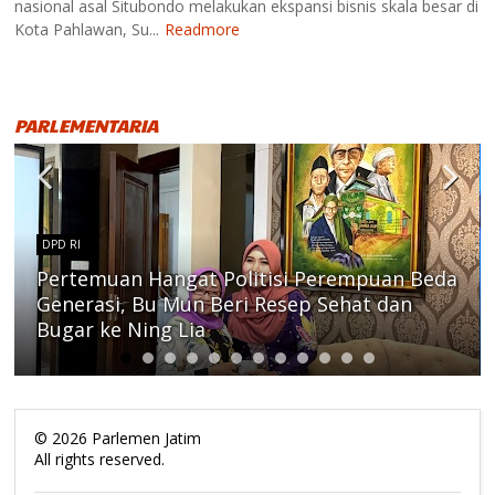
nasional asal Situbondo melakukan ekspansi bisnis skala besar di
Kota Pahlawan, Su...
Readmore
PARLEMENTARIA
DPD RI
Pertemuan Hangat Politisi Perempuan Beda
Generasi, Bu Mun Beri Resep Sehat dan
Bugar ke Ning Lia
©
2026
Parlemen Jatim
All rights reserved.