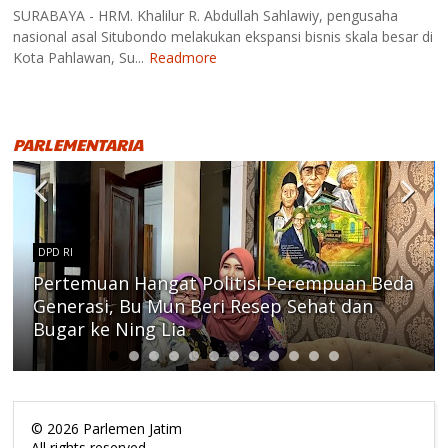
SURABAYA - HRM. Khalilur R. Abdullah Sahlawiy, pengusaha
nasional asal Situbondo melakukan ekspansi bisnis skala besar di
Kota Pahlawan, Su...
Readmore
PARLEMENTARIA
DPD RI
Pertemuan Hangat Politisi Perempuan Beda
Generasi, Bu Mun Beri Resep Sehat dan
Bugar ke Ning Lia
©
2026
Parlemen Jatim
All rights reserved.