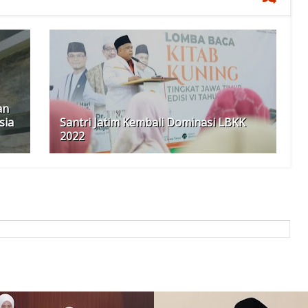
an
sia
Santri Jatim Kembali Dominasi LBKK
2022