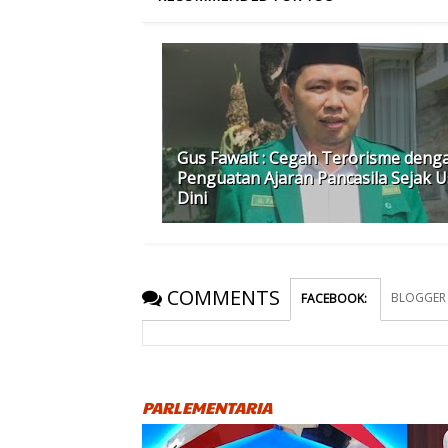
Gus Fawait : Cegah Terorisme deng
Penguatan Ajaran Pancasila Sejak U
Dini
COMMENTS
BLOGGER
FACEBOOK
:
PARLEMENTARIA