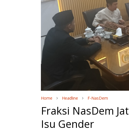
Home
Headline
F-NasDem
Fraksi NasDem Ja
Isu Gender