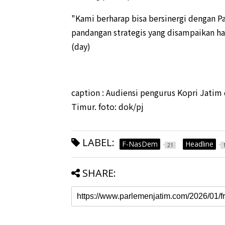
"Kami berharap bisa bersinergi dengan Pa
pandangan strategis yang disampaikan har
(day)
caption : Audiensi pengurus Kopri Jati
Timur. foto: dok/pj
LABEL:
F-NasDem
Headline
21
SHARE: