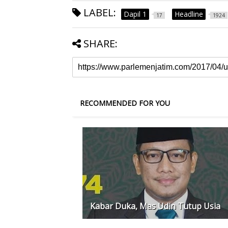
LABEL:
Dapil 1
Headline
17
1924
SHARE:
RECOMMENDED FOR YOU
Kabar Duka, Mas Udin Tutup Usia