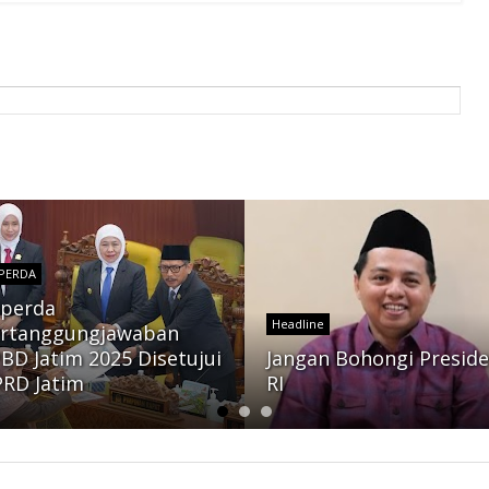
PERDA
perda
Headline
rtanggungjawaban
BD Jatim 2025 Disetujui
Jangan Bohongi Presid
RD Jatim
RI