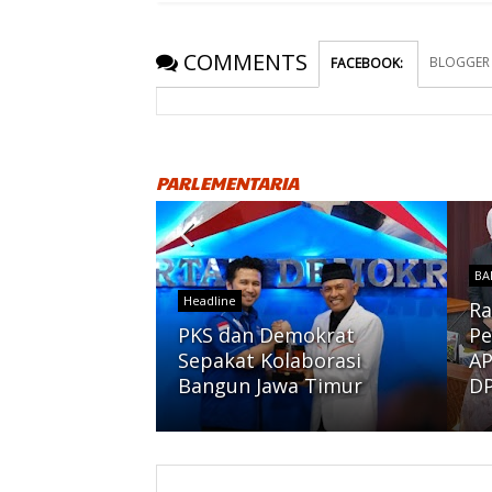
COMMENTS
BLOGGER
FACEBOOK
:
PARLEMENTARIA
BA
Headline
Ra
PKS dan Demokrat
Pe
etak Kader
Sepakat Kolaborasi
AP
t
Bangun Jawa Timur
DP